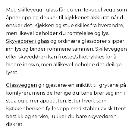
Med
skillevegg i glass
får du en fleksibel vegg som
åpner opp og dekker til kjøkkenet akkurat når du
ønsker det. Kjøkken og stue skilles fra hverandre,
men likevel beholder du romfølelse og lys.
Skyvedører i glass
og ordinære glassdører slipper
inn lys og binder rommene sammen. Skilleveggen
eller skyvedøren kan frostes/silketrykkes for å
hindre innsyn, men allikevel beholde det deilige
lyset.
Glassveggen
gir gjestene en sniktitt til grytene på
komfyren, mens de herlige duftene brer seg inn i
stua og pirrer appetitten. Etter hvert som
kjøkkenbenken fylles opp med stabler av skittent
bestikk og servise, lukker du bare skyvedøren
diskret.