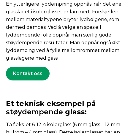
En ytterligere lyddempning oppnås, når det ene
glasslaget i isolerglasset er laminert. Forskjellen
mellom materialtypene bryter lydbølgene, som
dermed dempes. Ved å velge en spesiell
lyddempende folie oppnår man særlig gode
støydempende resultater. Man oppnår også økt
lyddemping ved å fylle mellomrommet mellom
glasslagene med gass.
Kontakt oss
Et teknisk eksempel på
støydempende
glass:
Ta f.eks. et 6-12-4 isolerglass (6 mm glass – 12 mm
hulrom – 4 mm glass). Dette isolerglasset har en