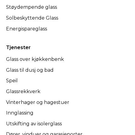
Støydempende glass
Solbeskyttende Glass
Energispareglass
Tjenester
Glass over kjøkkenbenk
Glass til dusj og bad
Speil
Glassrekkverk
Vinterhager og hagestuer
Innglassing
Utskifting av isolerglass
Dører, vinduer og garasjeporter