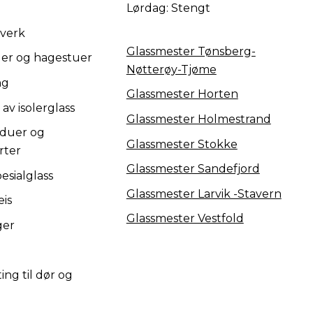
Lørdag: Stengt
kverk
Glassmester Tønsberg-
ger og hagestuer
Nøtterøy-Tjøme
ng
Glassmester Horten
 av isolerglass
Glassmester Holmestrand
nduer og
Glassmester Stokke
rter
Glassmester Sandefjord
esialglass
Glassmester Larvik -Stavern
eis
Glassmester Vestfold
ger
ng til dør og