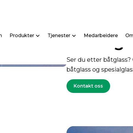
Båt- og 
m
Produkter
Tjenester
Medarbeidere
Om
Ser du etter båtglass?
båtglass og spesialglas
Kontakt oss