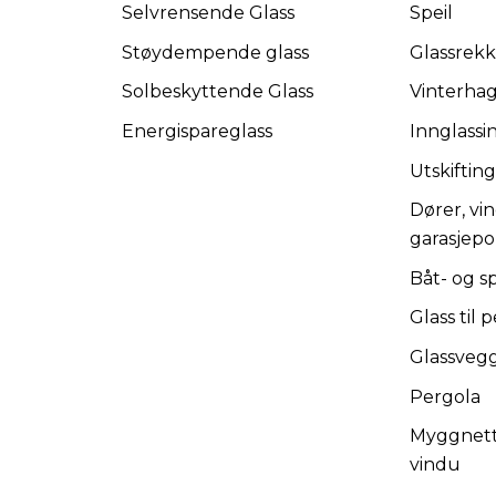
Selvrensende Glass
Speil
Støydempende glass
Glassrek
Solbeskyttende Glass
Vinterha
Energispareglass
Innglassi
Utskifting
Dører, vi
garasjepo
Båt- og sp
Glass til p
Glassveg
Pergola
Myggnetti
vindu