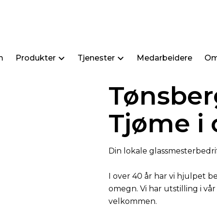
Glassme
m
Produkter
Tjenester
Medarbeidere
Om
Tønsber
Tjøme i 
Din lokale glassmesterbedr
I over 40 år har vi hjulpet 
omegn. Vi har utstilling i vå
velkommen.