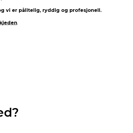
og vi er pålitelig, ryddig og profesjonell.
gkjeden
.
ed?