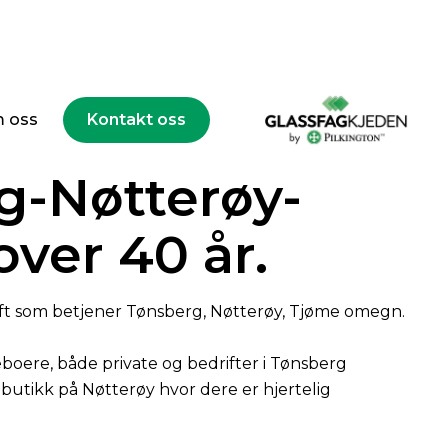
ster for
 oss
Kontakt oss
g-Nøtterøy-
over 40 år.
ift som betjener Tønsberg, Nøtterøy, Tjøme omegn.
beboere, både private og bedrifter i Tønsberg
r butikk på Nøtterøy hvor dere er hjertelig